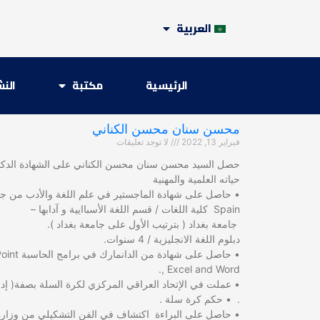
العربية
الرئيسية
مكتبة
الن
محسن سنان محسن الكناني
فبراير 13, 2022
لا توجد تعليقات
حصل السيد محسن سنان محسن الكناني على الشهادة الدكتوراه ا
حياته العلمية والمهنية
Spain كلية اللغات / قسم اللغة الأسباايية و آدابها –
جامعة بغداد ( بترتيب الأول على جامعة بغداد ).
دبلوم اللغة الانجليزية / 4 سنوات.
• حاصل على شهادة من ا
, Excel and Word.
• عملت في الإتحاد العراقي المركزي لكرة السلة بصفة( إد
. • حكم كرة سلة .