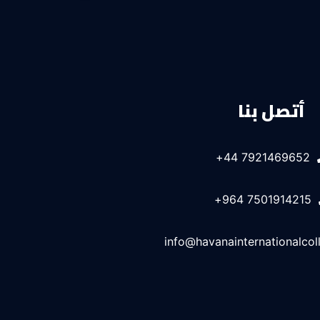
أتصل بنا
7921469652 44+
7501914215 964+
info@havanainternationalcol