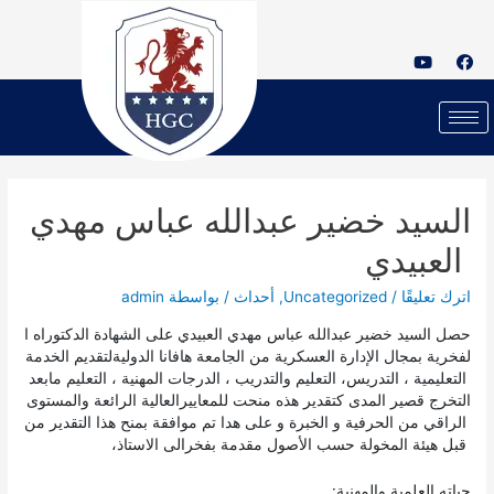
السيد خضير عبدالله عباس مهدي
العبيدي
اترك تعليقًا
/
Uncategorized
,
أحداث
/ بواسطة
admin
حصل السيد خضير عبدالله عباس مهدي العبيدي على الشهادة الدكتوراه ا
لفخرية بمجال الإدارة العسكرية من الجامعة هافانا الدوليةلتقديم الخدمة
التعليمية ، التدريس، التعليم والتدريب ، الدرجات المهنية ، التعليم مابعد
التخرج قصير المدى كتقدير هذه منحت للمعاييرالعالية الرائعة والمستوى
الراقي من الحرفية و الخبرة و على هدا تم موافقة بمنح هذا التقدير من
قبل هيئة المخولة حسب الأصول مقدمة بفخرالى الاستاذ،
حياته العلمية والمهنية: