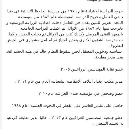
خريج الدراسة الابتدائية عام ١٩٧٩ من مدرسة الجاحظ الابدائية في بغدا
د حي العامل وخريج الدراسة المتوسطة عام ١٩٨٣ من متوسطة
المجد العربي للبنين بغداد حي العامل دخلت اعدادية الزراعة اليوسفية و
تخرجت منها عام ١٩٨٦ من الاوائل ثم اكملت الدراسة الجامعية
بالمعهد التقني الموصل وكذلك كنت من الاوائل ثم دخلت الجيش واكمل
ت مدرسة الشؤون الاداري بتقدير امتياز ثم لم امل مشواري في الجيش
للظروف
سياسية ودخولي المعتقل لحين سقوط النظام حاليا في هيئة الحشد الش
عبي مدير مطبعة.
عضو نقابة المهندسين الزراعيين ٢٠٠٥.
مدير مكتب بغداد ائتلاف الانتفاضة الشعبانية العام من عام ٢٠١١ .
عضو وصحفي في مؤسسة صدى العراقية عام٢٠٢٠.
حاصل على تقدير العاشر على القطر في البحوث العلمية عام ١٩٨٨ .
عضو جمعية المصممين العراقيين عام ٢٠١٣ . حاليا مدير مطبعة في هيئ
ة الحشد الشعبي .